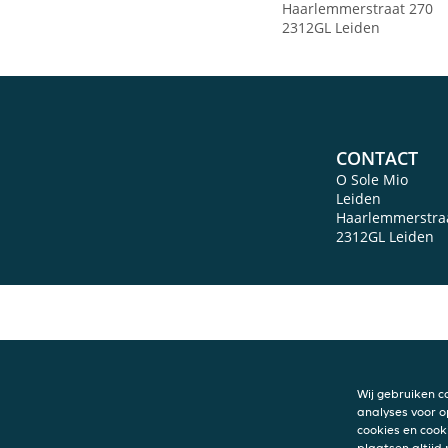
Haarlemmerstraat 270
2312GL Leiden
CONTACT
O Sole Mio
Leiden
Haarlemmerstra
2312GL
Leiden
Wij gebruiken c
analyses voor o
cookies en cook
plaatsen altijd