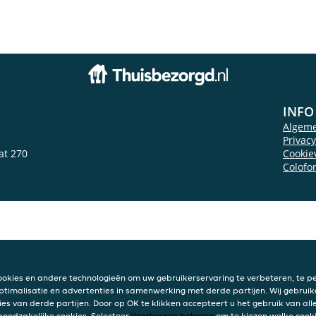
INFO
Algem
Privac
at 270
Cookie
Colofo
ookies en andere technologieën om uw gebruikerservaring te verbeteren, te pe
ptimalisatie en advertenties in samenwerking met derde partijen. Wij gebruik
ies van derde partijen. Door op OK te klikken accepteert u het gebruik van alle
 noodzakelijke cookies. Selecteer
Voorkeuren beheren
om te kiezen welke cooki