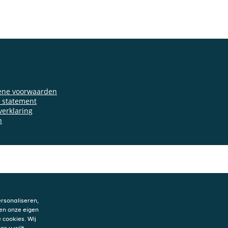
ene voorwaarden
y statement
verklaring
n
rsonaliseren,
en onze eigen
 cookies. Wij
es u wilt